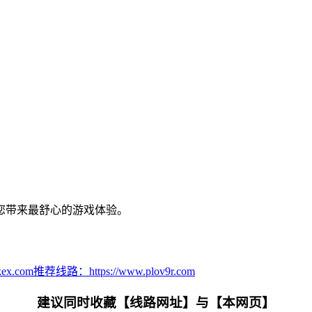
您带来最舒心的游戏体验。
kex.com
推荐线路：
https://www.plov9r.com
建议同时收藏【线路网址】与【本网页】