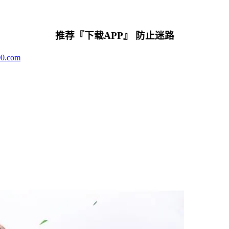
推荐『下载APP』 防止迷路
00.com