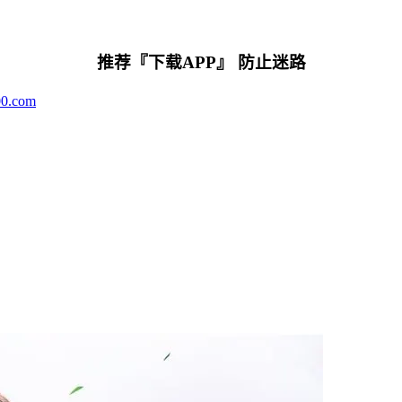
推荐『下载APP』 防止迷路
00.com