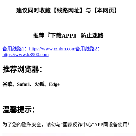
建议同时收藏【线路网址】与【本网页】
推荐『下载APP』 防止迷路
备用线路
1
：
https://www.rznbm.com
备用线路
2
：
https://www.k8900.com
推荐浏览器：
谷歌、Safari、火狐、Edge
温馨提示：
为了您的隐私安全，请勿与"国家反诈中心"APP同设备使用！