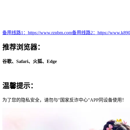
备用线路
1
：
https://www.rznbm.com
备用线路
2
：
https://www.k89
推荐浏览器：
谷歌、Safari、火狐、Edge
温馨提示：
为了您的隐私安全，请勿与"国家反诈中心"APP同设备使用！