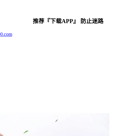
推荐『下载APP』 防止迷路
00.com