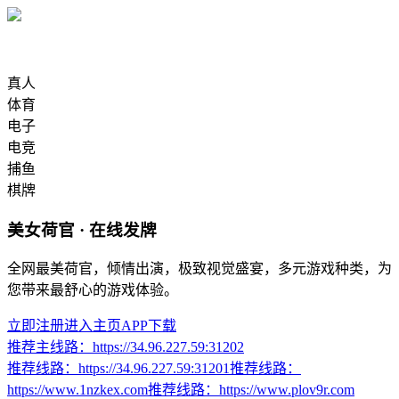
真人
体育
电子
电竞
捕鱼
棋牌
美女荷官 · 在线发牌
全网最美荷官，倾情出演，极致视觉盛宴，多元游戏种类，为
您带来最舒心的游戏体验。
立即注册
进入主页
APP下载
推荐主线路：
https://34.96.227.59:31202
推荐线路：
https://34.96.227.59:31201
推荐线路：
https://www.1nzkex.com
推荐线路：
https://www.plov9r.com