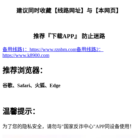
建议同时收藏【线路网址】与【本网页】
推荐『下载APP』 防止迷路
备用线路
1
：
https://www.rznbm.com
备用线路
2
：
https://www.k8900.com
推荐浏览器：
谷歌、Safari、火狐、Edge
温馨提示：
为了您的隐私安全，请勿与"国家反诈中心"APP同设备使用！