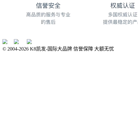
© 2004-
2026
K8凯发-国际大品牌 信誉保障 大额无忧