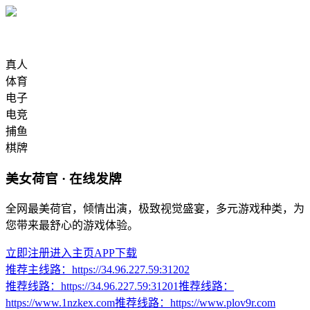
真人
体育
电子
电竞
捕鱼
棋牌
美女荷官 · 在线发牌
全网最美荷官，倾情出演，极致视觉盛宴，多元游戏种类，为
您带来最舒心的游戏体验。
立即注册
进入主页
APP下载
推荐主线路：
https://34.96.227.59:31202
推荐线路：
https://34.96.227.59:31201
推荐线路：
https://www.1nzkex.com
推荐线路：
https://www.plov9r.com